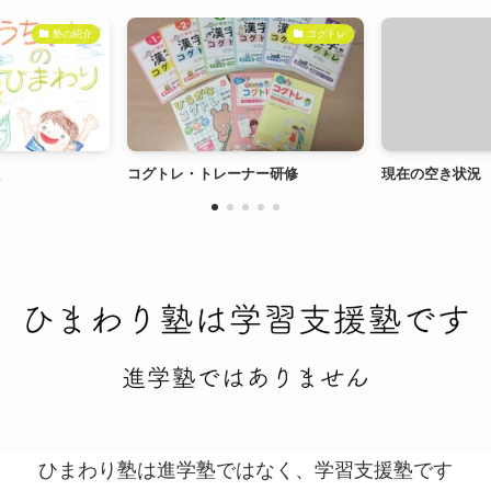
コグトレ
生徒募集
レ・トレーナー研修
現在の空き状況
コグ
ひまわり塾は進学塾ではなく、学習支援塾です